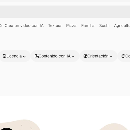
Crea un vídeo con IA
Textura
Pizza
Familia
Sushi
Agricult
Licencia
Contenido con IA
Orientación
Co
Productos
Información úti