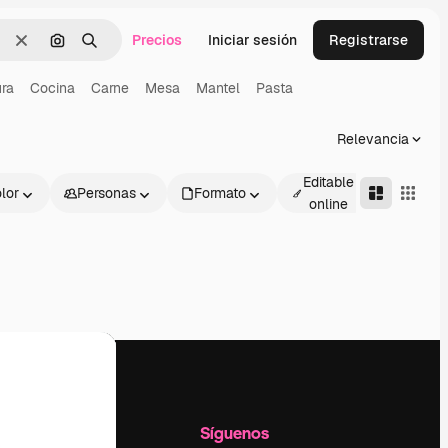
Precios
Iniciar sesión
Registrarse
Borrar
Buscar por imagen
Buscar
ura
Cocina
Carne
Mesa
Mantel
Pasta
Relevancia
Editable
lor
Personas
Formato
Avanza
online
l
Empresa
Síguenos