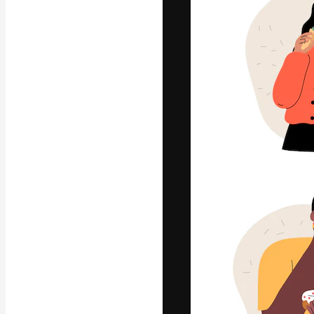
La plataforma cr
trabajo. Más de
entre creativos
estudios.
Español
Copyright © 2010