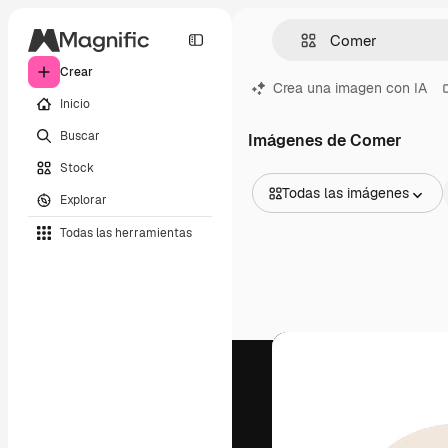
Crear
Crea una imagen con IA
Inicio
Buscar
Imágenes de Comer
Stock
Todas las imágenes
Explorar
Todas las imágenes
Todas las herramientas
Vectores
Ilustraciones
Fotos
PSD
Plantillas
Mockups
Vídeos
Clips de vídeo
Motion graphics
Plantillas de vídeos
Iconos
Modelos 3D
Fuentes