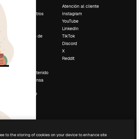
Precios
Atención al cliente
Sobre nosotros
Instagram
Reviews
YouTube
Empleo
LinkedIn
Tendencias de
TikTok
búsqueda
Discord
Blog
X
es
Eventos
Reddit
Slidesgo
Vender contenido
Sala de prensa
¿Buscas
magnific.ai?
ree to the storing of cookies on your device to enhance site