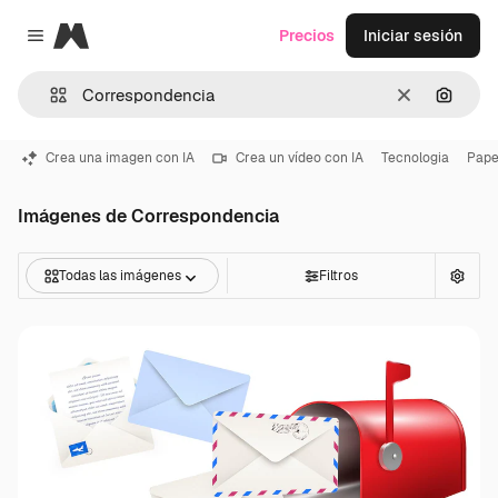
Magnific
Precios
Iniciar sesión
Close menu
Borrar
Buscar
Crea una imagen con IA
Crea un vídeo con IA
Tecnologia
Pape
Imágenes de Correspondencia
Todas las imágenes
Filtros