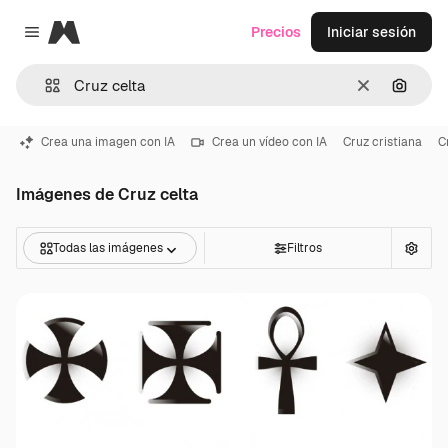
Magnific
Precios
Iniciar sesión
Close menu
Borrar
Buscar
Crea una imagen con IA
Crea un vídeo con IA
Cruz cristiana
C
Imágenes de Cruz celta
Todas las imágenes
Filtros