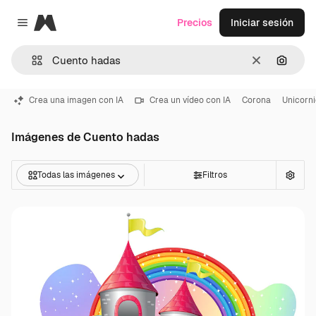
Magnific
Precios
Iniciar sesión
Close menu
Borrar
Buscar
Crea una imagen con IA
Crea un vídeo con IA
Corona
Unicorni
Imágenes de Cuento hadas
Todas las imágenes
Filtros