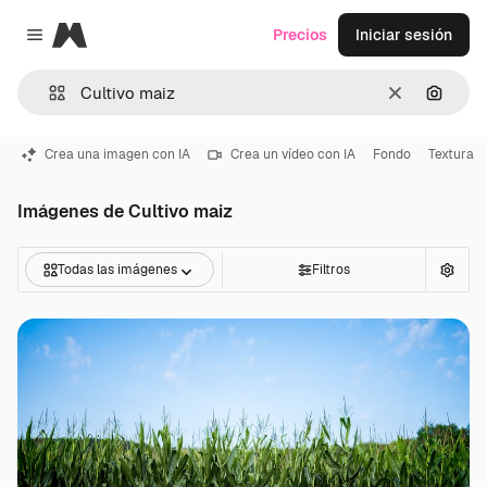
Magnific
Precios
Iniciar sesión
Close menu
Borrar
Buscar
Crea una imagen con IA
Crea un vídeo con IA
Fondo
Textura
Imágenes de Cultivo maiz
Todas las imágenes
Filtros