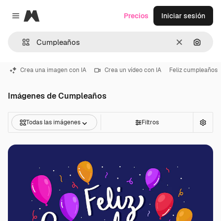
Magnific
Precios
Iniciar sesión
Close menu
Borrar
Buscar
Crea una imagen con IA
Crea un vídeo con IA
Feliz cumpleaños
Imágenes de Cumpleaños
Todas las imágenes
Filtros