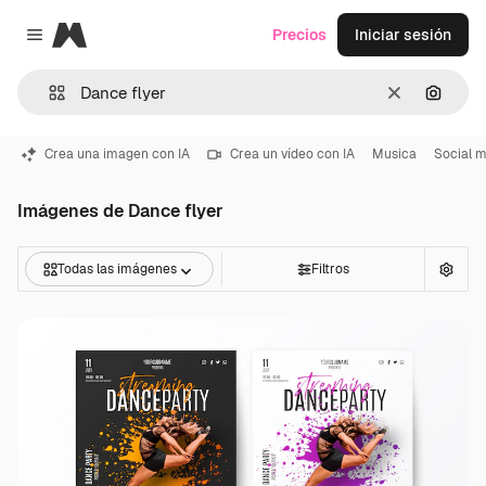
Magnific
Precios
Iniciar sesión
Close menu
Borrar
Buscar
Crea una imagen con IA
Crea un vídeo con IA
Musica
Social 
Imágenes de Dance flyer
Todas las imágenes
Filtros