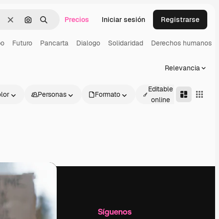
Precios
Iniciar sesión
Registrarse
Borrar
Buscar por imagen
Buscar
bo
Futuro
Pancarta
Dialogo
Solidaridad
Derechos humanos
Relevancia
Editable
lor
Personas
Formato
Avanza
online
l
Empresa
Síguenos