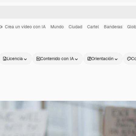
Crea un vídeo con IA
Mundo
Ciudad
Cartel
Banderas
Glo
Licencia
Contenido con IA
Orientación
Co
Productos
Información úti