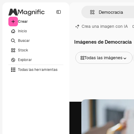
Crear
Crea una imagen con IA
Inicio
Buscar
Imágenes de Democracia
Stock
Todas las imágenes
Explorar
Todas las imágenes
Todas las herramientas
Vectores
Ilustraciones
Fotos
PSD
Plantillas
Mockups
Vídeos
Clips de vídeo
Motion graphics
Plantillas de vídeos
Iconos
Modelos 3D
Fuentes