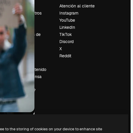
Precios
Atención al cliente
Sobre nosotros
Instagram
Reviews
YouTube
Empleo
LinkedIn
Tendencias de
TikTok
búsqueda
Discord
Blog
X
es
Eventos
Reddit
Slidesgo
Vender contenido
Sala de prensa
¿Buscas
magnific.ai?
ree to the storing of cookies on your device to enhance site