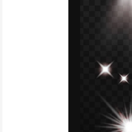
La plataforma cr
trabajo. Más de
entre creativos
estudios.
Español
Copyright © 2010