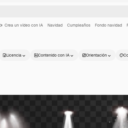
Crea un vídeo con IA
Navidad
Cumpleaños
Fondo navidad
Licencia
Contenido con IA
Orientación
Co
Productos
Información úti