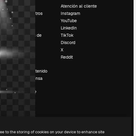
Precios
Atención al cliente
Sobre nosotros
Instagram
Reviews
YouTube
Empleo
LinkedIn
Tendencias de
TikTok
búsqueda
Discord
Blog
X
es
Eventos
Reddit
Slidesgo
Vender contenido
Sala de prensa
¿Buscas
magnific.ai?
ree to the storing of cookies on your device to enhance site