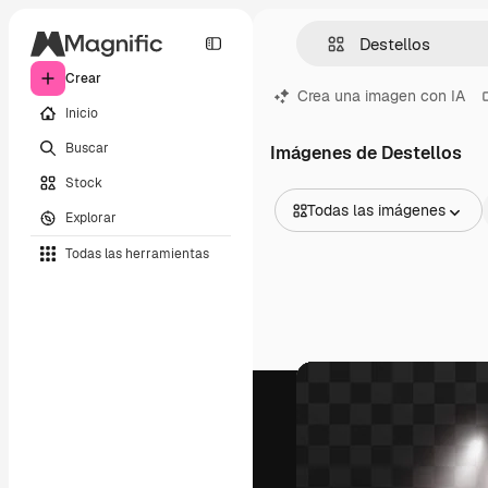
Crear
Crea una imagen con IA
Inicio
Buscar
Imágenes de Destellos
Stock
Todas las imágenes
Explorar
Todas las imágenes
Todas las herramientas
Vectores
Ilustraciones
Fotos
PSD
Plantillas
Mockups
Vídeos
Clips de vídeo
Motion graphics
Plantillas de vídeos
Iconos
Modelos 3D
Fuentes