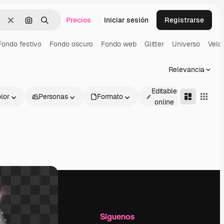
Precios
Iniciar sesión
Registrarse
Borrar
Buscar por imagen
Buscar
Fondo festivo
Fondo oscuro
Fondo web
Glitter
Universo
Velo
Relevancia
Editable
lor
Personas
Formato
Avanza
online
l
Empresa
Síguenos