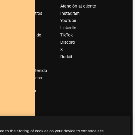
Precios
Atención al cliente
Sobre nosotros
Instagram
Reviews
YouTube
Empleo
LinkedIn
Tendencias de
TikTok
búsqueda
Discord
Blog
X
es
Eventos
Reddit
Slidesgo
Vender contenido
Sala de prensa
¿Buscas
magnific.ai?
ree to the storing of cookies on your device to enhance site