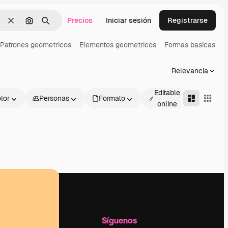
Precios
Iniciar sesión
Registrarse
Borrar
Buscar por imagen
Buscar
Patrones geometricos
Elementos geometricos
Formas basicas
D
Relevancia
Editable
lor
Personas
Formato
Avanza
online
l
Empresa
Síguenos