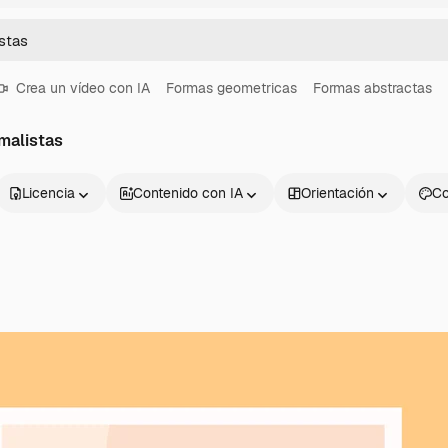
Crea un vídeo con IA
Formas geometricas
Formas abstractas
malistas
Licencia
Contenido con IA
Orientación
Co
Productos
Información úti