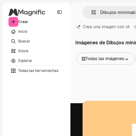
Crear
Crea una imagen con IA
Inicio
Buscar
Imágenes de Dibujos mini
Stock
Todas las imágenes
Explorar
Todas las imágenes
Todas las herramientas
Vectores
Ilustraciones
Fotos
PSD
Plantillas
Mockups
Vídeos
Clips de vídeo
Motion graphics
Plantillas de vídeos
Iconos
Modelos 3D
Fuentes