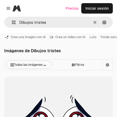
Magnific
Precios
Iniciar sesión
Close menu
Borrar
Buscar
Crea una imagen con IA
Crea un vídeo con IA
Luto
Fondo osc
Imágenes de Dibujos tristes
Todas las imágenes
Filtros