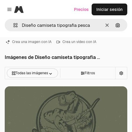
Magnific
Precios
Iniciar sesión
Close menu
Borrar
Buscar
Crea una imagen con IA
Crea un vídeo con IA
Imágenes de Diseño camiseta tipografia pesca
Todas las imágenes
Filtros