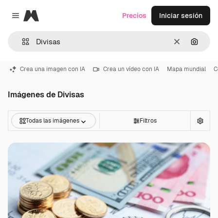
Magnific
Precios
Iniciar sesión
Close menu
Borrar
Buscar
Crea una imagen con IA
Crea un vídeo con IA
Mapa mundial
C
Imágenes de Divisas
Todas las imágenes
Filtros