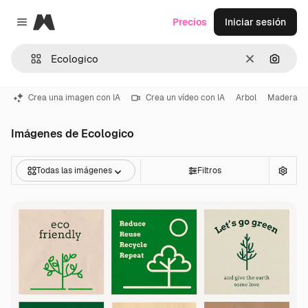
Magnific
Precios
Iniciar sesión
Close menu
Borrar
Buscar
Crea una imagen con IA
Crea un vídeo con IA
Arbol
Madera
Imágenes de Ecologico
Todas las imágenes
Filtros