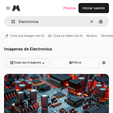
Magnific
Precios
Iniciar sesión
Close menu
Borrar
Buscar
Crea una imagen con IA
Crea un vídeo con IA
Musica
Tecnolo
Imágenes de Electronica
Todas las imágenes
Filtros