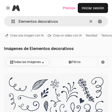
Magnific
Precios
Iniciar sesión
Close menu
Borrar
Buscar
Crea una imagen con IA
Crea un vídeo con IA
Navidad
Textura
Imágenes de Elementos decorativos
Todas las imágenes
Filtros