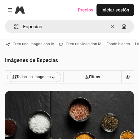
Magnific
Precios
Iniciar sesión
Close menu
Borrar
Buscar
Crea una imagen con IA
Crea un vídeo con IA
Fondo blanco
La
Imágenes de Especias
Todas las imágenes
Filtros