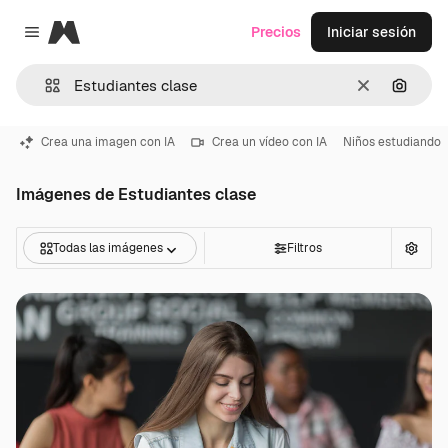
Magnific
Precios
Iniciar sesión
Close menu
Borrar
Buscar
Crea una imagen con IA
Crea un vídeo con IA
Niños estudiando
Imágenes de Estudiantes clase
Todas las imágenes
Filtros