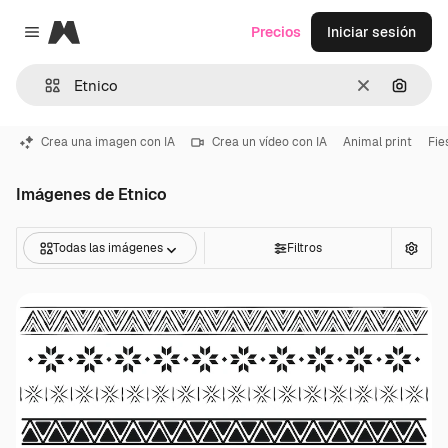
Magnific
Precios
Iniciar sesión
Close menu
Borrar
Buscar
Crea una imagen con IA
Crea un vídeo con IA
Animal print
Fie
Imágenes de Etnico
Todas las imágenes
Filtros