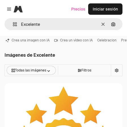
Magnific
Precios
Iniciar sesión
Close menu
Borrar
Buscar
Crea una imagen con IA
Crea un vídeo con IA
Celebracion
Pre
Imágenes de Excelente
Todas las imágenes
Filtros