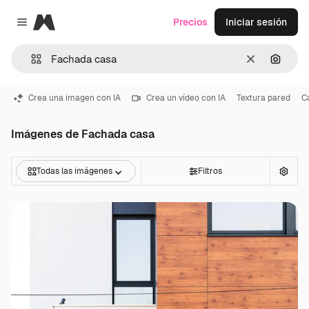
Magnific
Precios
Iniciar sesión
Close menu
Borrar
Buscar
Crea una imagen con IA
Crea un vídeo con IA
Textura pared
C
Imágenes de Fachada casa
Todas las imágenes
Filtros