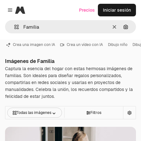
Magnific
Precios
Iniciar sesión
Close menu
Borrar
Buscar
Crea una imagen con IA
Crea un vídeo con IA
Dibujo niño
Dibu
Imágenes de Familia
Captura la esencia del hogar con estas hermosas imágenes de
familias. Son ideales para diseñar regalos personalizados,
compartirlas en redes sociales y usarlas en proyectos de
manualidades. Celebra la unión, los recuerdos compartidos y la
felicidad de estar juntos.
Todas las imágenes
Filtros