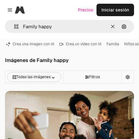
Magnific
Precios
Iniciar sesión
Close menu
Borrar
Buscar
Crea una imagen con IA
Crea un vídeo con IA
Familia
Niños s
Imágenes de Family happy
Todas las imágenes
Filtros