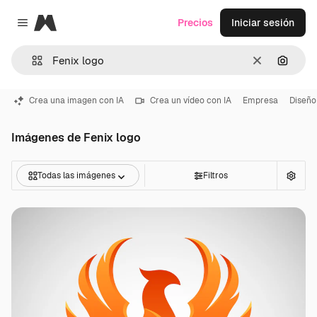
Magnific
Precios
Iniciar sesión
Close menu
Borrar
Buscar
Crea una imagen con IA
Crea un vídeo con IA
Empresa
Diseño
Imágenes de Fenix logo
Todas las imágenes
Filtros