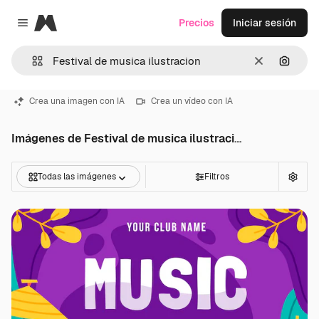
Magnific
Precios
Iniciar sesión
Close menu
Borrar
Buscar
Crea una imagen con IA
Crea un vídeo con IA
Imágenes de Festival de musica ilustracion
Todas las imágenes
Filtros