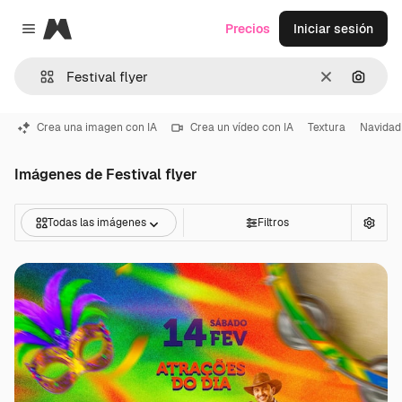
Magnific
Precios
Iniciar sesión
Close menu
Borrar
Buscar
Crea una imagen con IA
Crea un vídeo con IA
Textura
Navidad
Imágenes de Festival flyer
Todas las imágenes
Filtros