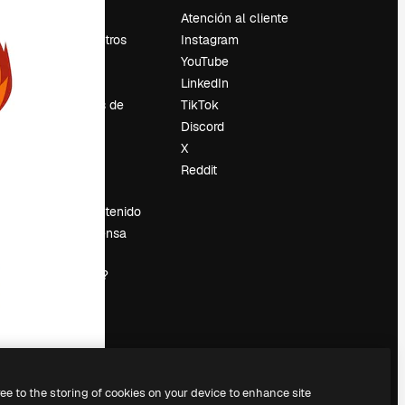
Precios
Atención al cliente
Sobre nosotros
Instagram
Reviews
YouTube
Empleo
LinkedIn
Tendencias de
TikTok
búsqueda
Discord
Blog
X
es
Eventos
Reddit
Slidesgo
Vender contenido
Sala de prensa
¿Buscas
magnific.ai?
ree to the storing of cookies on your device to enhance site