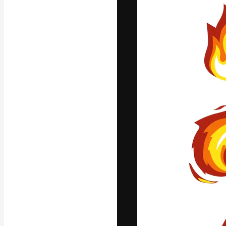
La plataforma cr
trabajo. Más de
entre creativos
estudios.
Español
Copyright © 2010