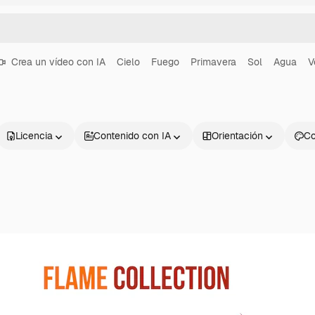
Crea un vídeo con IA
Cielo
Fuego
Primavera
Sol
Agua
V
Licencia
Contenido con IA
Orientación
Co
Productos
Información úti