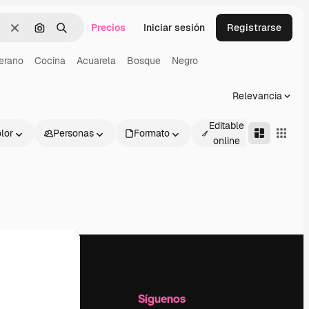
Precios
Iniciar sesión
Registrarse
Borrar
Buscar por imagen
Buscar
erano
Cocina
Acuarela
Bosque
Negro
Relevancia
Editable
lor
Personas
Formato
Avanza
online
l
Empresa
Síguenos