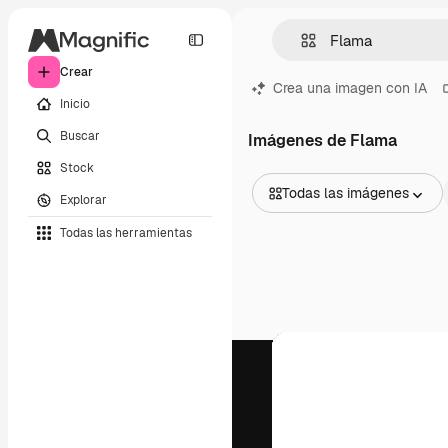
Crear
Crea una imagen con IA
Inicio
Buscar
Imágenes de Flama
Stock
Todas las imágenes
Explorar
Todas las imágenes
Todas las herramientas
Vectores
Ilustraciones
Fotos
PSD
Plantillas
Mockups
Vídeos
Clips de vídeo
Motion graphics
Plantillas de vídeos
Iconos
Modelos 3D
Fuentes