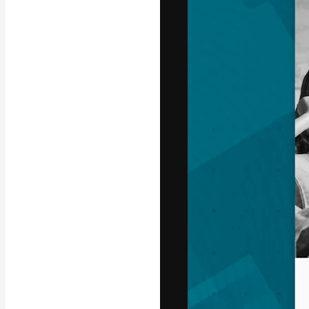
La plataforma cr
trabajo. Más de
entre creativos
estudios.
Español
Copyright © 2010