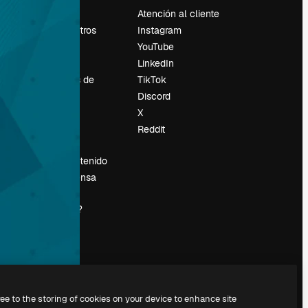
Precios
Atención al cliente
Sobre nosotros
Instagram
Reviews
YouTube
Empleo
LinkedIn
Tendencias de
TikTok
búsqueda
Discord
Blog
X
es
Eventos
Reddit
Slidesgo
Vender contenido
Sala de prensa
¿Buscas
magnific.ai?
ree to the storing of cookies on your device to enhance site