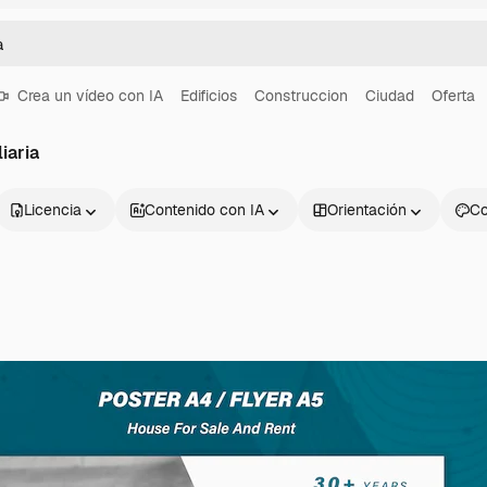
Crea un vídeo con IA
Edificios
Construccion
Ciudad
Oferta
iaria
Licencia
Contenido con IA
Orientación
Co
Productos
Información úti