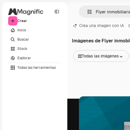
Crear
Crea una imagen con IA
Inicio
Buscar
Imágenes de Flyer inmobil
Stock
Todas las imágenes
Explorar
Todas las imágenes
Todas las herramientas
Vectores
Ilustraciones
Fotos
PSD
Plantillas
Mockups
Vídeos
Clips de vídeo
Motion graphics
Plantillas de vídeos
Iconos
Modelos 3D
Fuentes