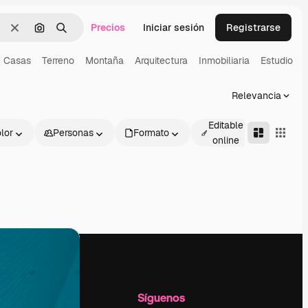
Precios
Iniciar sesión
Registrarse
Borrar
Buscar por imagen
Buscar
Casas
Terreno
Montaña
Arquitectura
Inmobiliaria
Estudio
Relevancia
Editable
lor
Personas
Formato
Avanza
online
l
Empresa
Síguenos