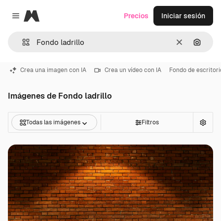
Magnific
Precios
Iniciar sesión
Close menu
Borrar
Buscar
Crea una imagen con IA
Crea un vídeo con IA
Fondo de escritori
Imágenes de Fondo ladrillo
Todas las imágenes
Filtros