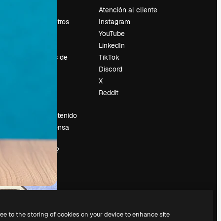
Precios
Atención al cliente
Sobre nosotros
Instagram
Reviews
YouTube
Empleo
LinkedIn
Tendencias de
TikTok
búsqueda
Discord
Blog
X
es
Eventos
Reddit
Slidesgo
Vender contenido
Sala de prensa
¿Buscas
magnific.ai?
ree to the storing of cookies on your device to enhance site