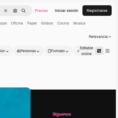
Precios
Iniciar sesión
Registrarse
Borrar
Buscar por imagen
Buscar
ojas
Oficina
Papel
Globos
Cocina
Musica
Relevancia
Editable
lor
Personas
Formato
Avanza
online
l
Empresa
Síguenos