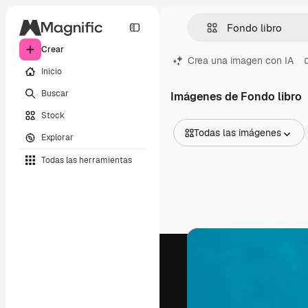
Crear
Crea una imagen con IA
Inicio
Buscar
Imágenes de Fondo libro
Stock
Todas las imágenes
Explorar
Todas las imágenes
Todas las herramientas
Vectores
Ilustraciones
Fotos
PSD
Plantillas
Mockups
Vídeos
Clips de vídeo
Motion graphics
Plantillas de vídeos
Iconos
Modelos 3D
Fuentes