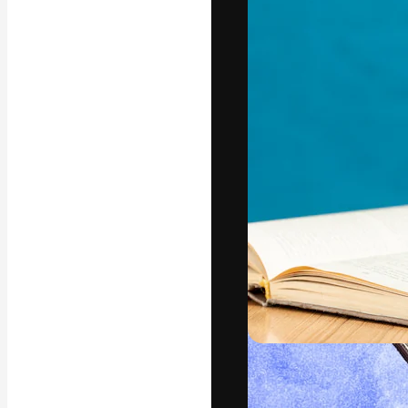
La plataforma cr
trabajo. Más de
entre creativos
estudios.
Español
Copyright © 2010