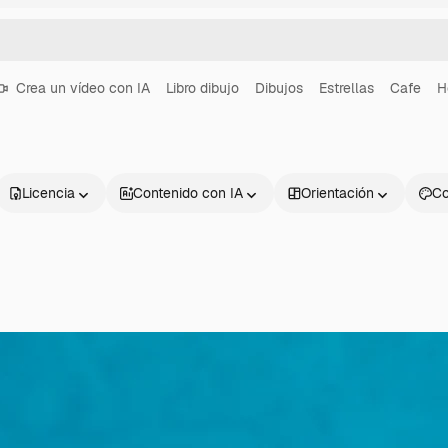
Crea un vídeo con IA
Libro dibujo
Dibujos
Estrellas
Cafe
H
Licencia
Contenido con IA
Orientación
Co
Productos
Información úti