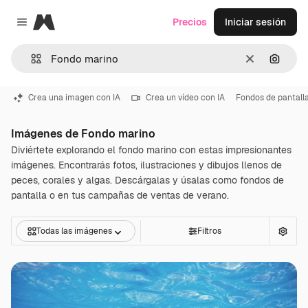
Magnific
Precios
Iniciar sesión
Close menu
Borrar
Buscar
Crea una imagen con IA
Crea un vídeo con IA
Fondos de pantall
Imágenes de Fondo marino
Diviértete explorando el fondo marino con estas impresionantes
imágenes. Encontrarás fotos, ilustraciones y dibujos llenos de
peces, corales y algas. Descárgalas y úsalas como fondos de
pantalla o en tus campañas de ventas de verano.
Todas las imágenes
Filtros