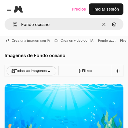
Magnific
Precios
Iniciar sesión
Close menu
Borrar
Buscar
Crea una imagen con IA
Crea un vídeo con IA
Fondo azul
Flyer
Imágenes de Fondo oceano
Todas las imágenes
Filtros