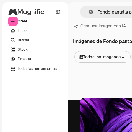
Crear
Crea una imagen con IA
Inicio
Buscar
Imágenes de Fondo panta
Stock
Todas las imágenes
Explorar
Todas las imágenes
Todas las herramientas
Vectores
Ilustraciones
Fotos
PSD
Plantillas
Mockups
Vídeos
Clips de vídeo
Motion graphics
Plantillas de vídeos
Iconos
Modelos 3D
Fuentes