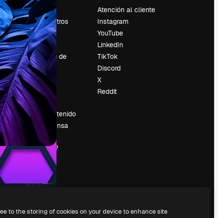
Precios
Atención al cliente
Sobre nosotros
Instagram
Reviews
YouTube
Empleo
LinkedIn
Tendencias de
TikTok
búsqueda
Discord
Blog
X
es
Eventos
Reddit
Slidesgo
Vender contenido
Sala de prensa
¿Buscas
magnific.ai?
ree to the storing of cookies on your device to enhance site