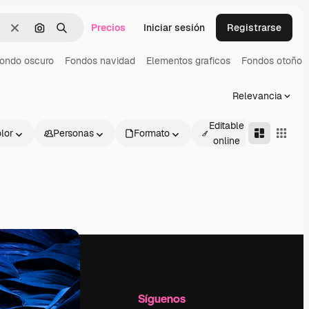
Precios
Iniciar sesión
Registrarse
Borrar
Buscar por imagen
Buscar
ondo oscuro
Fondos navidad
Elementos graficos
Fondos otoño
Relevancia
Editable
lor
Personas
Formato
Avanza
online
l
Empresa
Síguenos