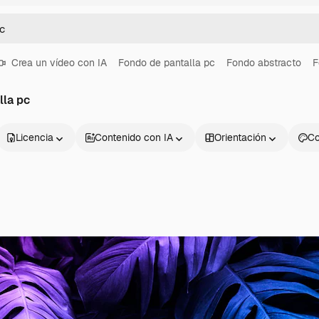
Crea un vídeo con IA
Fondo de pantalla pc
Fondo abstracto
F
lla pc
Licencia
Contenido con IA
Orientación
Co
Productos
Información úti