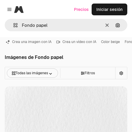
Magnific
Precios
Iniciar sesión
Close menu
Borrar
Buscar
Crea una imagen con IA
Crea un vídeo con IA
Color beige
Fon
Imágenes de Fondo papel
Todas las imágenes
Filtros