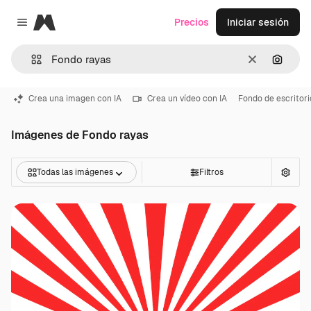
Magnific
Precios
Iniciar sesión
Close menu
Borrar
Buscar
Crea una imagen con IA
Crea un vídeo con IA
Fondo de escritori
Imágenes de Fondo rayas
Todas las imágenes
Filtros