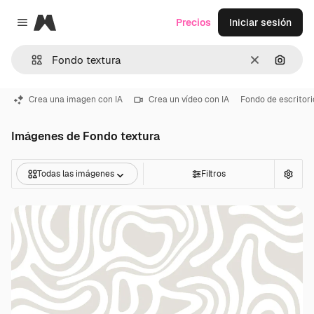
Magnific
Precios
Iniciar sesión
Close menu
Borrar
Buscar
Crea una imagen con IA
Crea un vídeo con IA
Fondo de escritori
Imágenes de Fondo textura
Todas las imágenes
Filtros