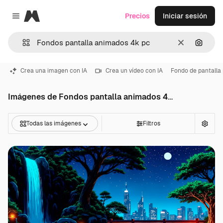
Magnific
Precios
Iniciar sesión
Close menu
Borrar
Buscar
Crea una imagen con IA
Crea un vídeo con IA
Fondo de pantalla
Imágenes de Fondos pantalla animados 4k pc
Todas las imágenes
Filtros