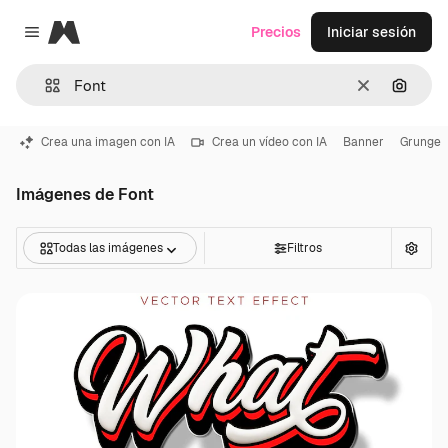
Magnific
Precios
Iniciar sesión
Close menu
Borrar
Buscar
Crea una imagen con IA
Crea un vídeo con IA
Banner
Grunge
Imágenes de Font
Todas las imágenes
Filtros