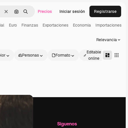
Precios
Iniciar sesión
Registrarse
Borrar
Buscar por imagen
Buscar
ial
Euro
Finanzas
Exportaciones
Economia
Importaciones
Relevancia
Editable
lor
Personas
Formato
Avanza
online
l
Empresa
Síguenos