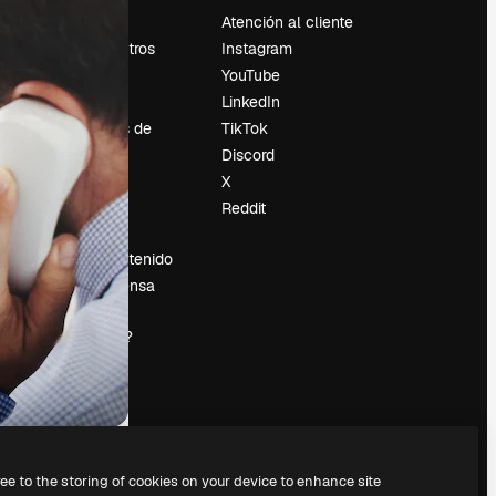
Precios
Atención al cliente
Sobre nosotros
Instagram
Reviews
YouTube
Empleo
LinkedIn
Tendencias de
TikTok
búsqueda
Discord
Blog
X
es
Eventos
Reddit
Slidesgo
Vender contenido
Sala de prensa
¿Buscas
magnific.ai?
ree to the storing of cookies on your device to enhance site