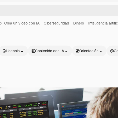
Crea un vídeo con IA
Ciberseguridad
Dinero
Inteligencia artific
Licencia
Contenido con IA
Orientación
Co
Productos
Información úti