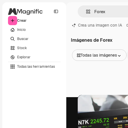
Crear
Crea una imagen con IA
Inicio
Buscar
Imágenes de Forex
Stock
Todas las imágenes
Explorar
Todas las imágenes
Todas las herramientas
Vectores
Ilustraciones
Fotos
PSD
Plantillas
Mockups
Vídeos
Clips de vídeo
Motion graphics
Plantillas de vídeos
Iconos
Modelos 3D
Fuentes