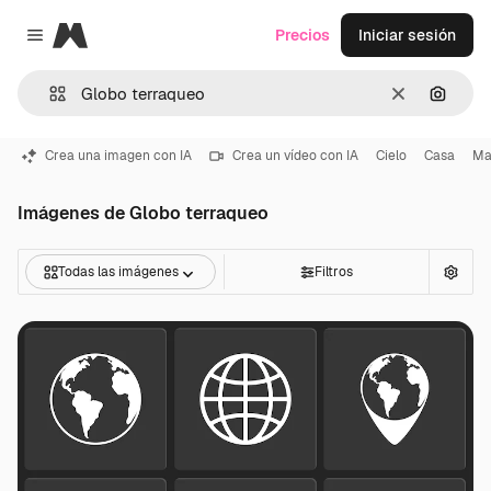
Magnific
Precios
Iniciar sesión
Close menu
Borrar
Buscar
Crea una imagen con IA
Crea un vídeo con IA
Cielo
Casa
Ma
Imágenes de Globo terraqueo
Todas las imágenes
Filtros