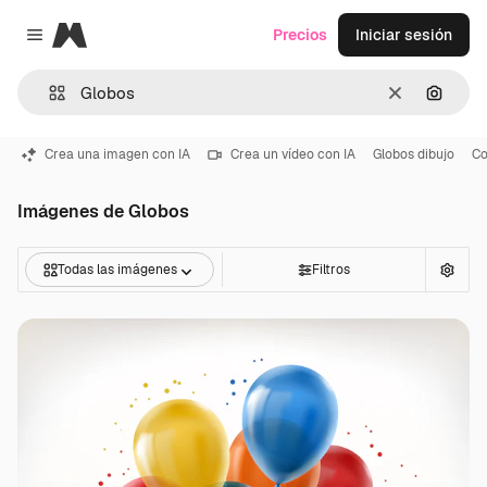
Magnific
Precios
Iniciar sesión
Close menu
Borrar
Buscar
Crea una imagen con IA
Crea un vídeo con IA
Globos dibujo
Co
Imágenes de Globos
Todas las imágenes
Filtros