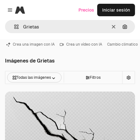
Magnific
Precios
Iniciar sesión
Close menu
Borrar
Buscar
Crea una imagen con IA
Crea un vídeo con IA
Cambio climatico
Imágenes de Grietas
Todas las imágenes
Filtros