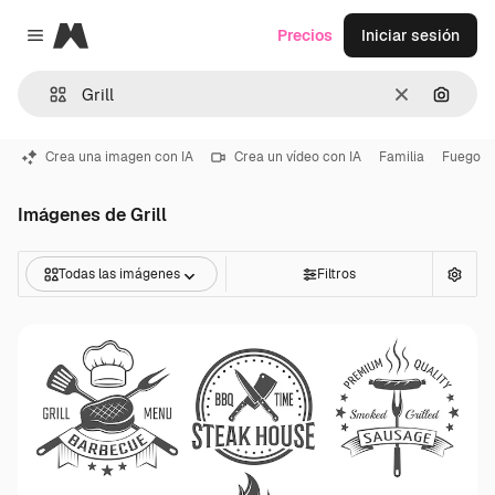
Magnific
Precios
Iniciar sesión
Close menu
Borrar
Buscar
Crea una imagen con IA
Crea un vídeo con IA
Familia
Fuego
Imágenes de Grill
Todas las imágenes
Filtros