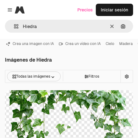
Magnific
Precios
Iniciar sesión
Close menu
Borrar
Buscar
Crea una imagen con IA
Crea un vídeo con IA
Cielo
Madera
Imágenes de Hiedra
Todas las imágenes
Filtros