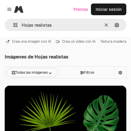
Magnific
Precios
Iniciar sesión
Close menu
Borrar
Buscar
Crea una imagen con IA
Crea un vídeo con IA
Textura madera
Imágenes de Hojas realistas
Todas las imágenes
Filtros