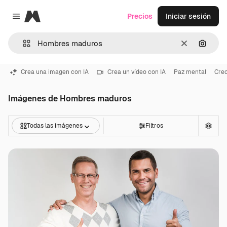
Magnific
Precios
Iniciar sesión
Close menu
Borrar
Buscar
Crea una imagen con IA
Crea un vídeo con IA
Paz mental
Crec
Imágenes de Hombres maduros
Todas las imágenes
Filtros