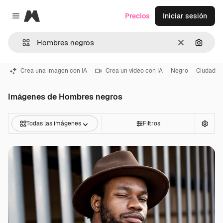
Magnific
Precios
Iniciar sesión
Close menu
Borrar
Buscar
Crea una imagen con IA
Crea un vídeo con IA
Negro
Ciudad
Imágenes de Hombres negros
Todas las imágenes
Filtros