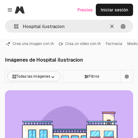
Magnific
Precios
Iniciar sesión
Close menu
Borrar
Buscar
Crea una imagen con IA
Crea un vídeo con IA
Farmacia
Medic
Imágenes de Hospital ilustracion
Todas las imágenes
Filtros