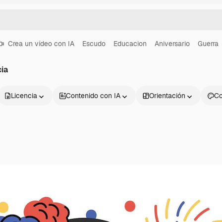
Crea un vídeo con IA
Escudo
Educacion
Aniversario
Guerra
ia
Licencia
Contenido con IA
Orientación
Co
Productos
Información úti