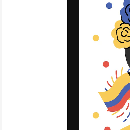
La plataforma cr
trabajo. Más de
entre creativos
estudios.
Español
Copyright © 2010