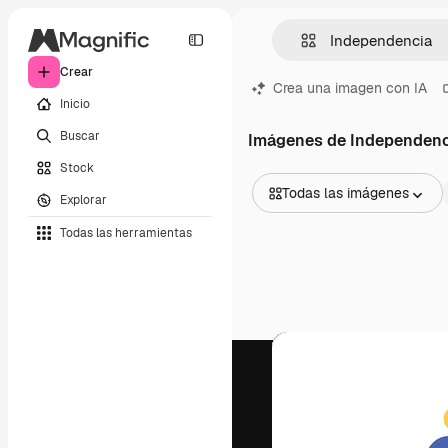
Crear
Crea una imagen con IA
Inicio
Buscar
Imágenes de Independenc
Stock
Todas las imágenes
Explorar
Todas las imágenes
Todas las herramientas
Vectores
Ilustraciones
Fotos
PSD
Plantillas
Mockups
Vídeos
Clips de vídeo
Motion graphics
Plantillas de vídeos
Iconos
Modelos 3D
Fuentes