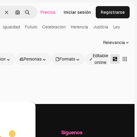
Precios
Iniciar sesión
Registrarse
Borrar
Buscar por imagen
Buscar
Igualdad
Futuro
Celebracion
Herencia
Justicia
Ley
Relevancia
Editable
lor
Personas
Formato
Avanza
online
l
Empresa
Síguenos