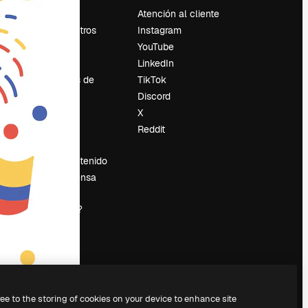
Precios
Atención al cliente
Sobre nosotros
Instagram
Reviews
YouTube
Empleo
LinkedIn
Tendencias de
TikTok
búsqueda
Discord
Blog
X
es
Eventos
Reddit
Slidesgo
Vender contenido
Sala de prensa
¿Buscas
magnific.ai?
ree to the storing of cookies on your device to enhance site