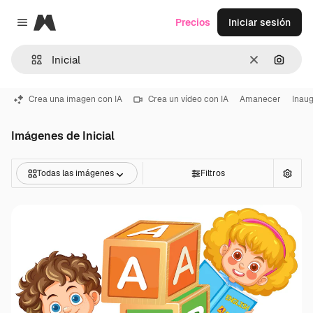
Magnific
Precios
Iniciar sesión
Close menu
Borrar
Buscar
Crea una imagen con IA
Crea un vídeo con IA
Amanecer
Inau
Imágenes de Inicial
Todas las imágenes
Filtros